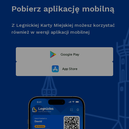
Pobierz aplikację mobilną
Z Legnickiej Karty Miejskiej możesz korzystać
również w wersji aplikacji mobilnej
Link
Google Play
Link
otwiera
App Store
otwiera
się
się
w
w
nowej
nowej
karcie