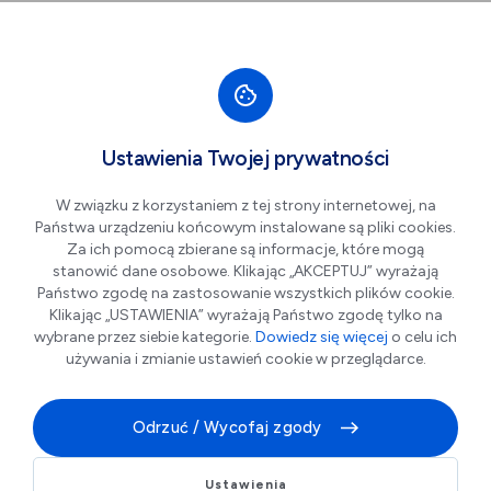
Przejdź do nawigacji strony
Przejdź do treści
Przejdź do stopki
większa czcionka
normalna czcionka
mniejsza czc
+A
A
A-
Men
Aktualności
Ustawienia Twojej prywatności
Wpisz
W związku z korzystaniem z tej strony internetowej, na
szukaną
Państwa urządzeniu końcowym instalowane są pliki cookies.
frazę
w
Za ich pomocą zbierane są informacje, które mogą
polu
stanowić dane osobowe. Klikając „AKCEPTUJ” wyrażają
poniżej
Państwo zgodę na zastosowanie wszystkich plików cookie.
Klikając „USTAWIENIA” wyrażają Państwo zgodę tylko na
wybrane przez siebie kategorie.
Dowiedz się więcej
o celu ich
Pokaż filtry
używania i zmianie ustawień cookie w przeglądarce.
Odrzuć / Wycofaj zgody
Ustawienia