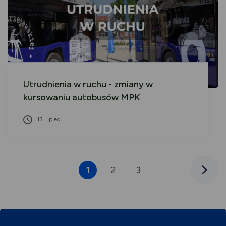
Utrudnienia w ruchu - zmiany w
kursowaniu autobusów MPK
13 Lipiec
1
2
3
Następn