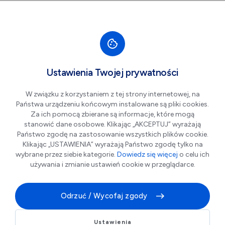
Przejdź do nawigacji strony
Przejdź do treści
Przejdź do stopki
większa czcionka
normalna czcionka
mniejsza czc
+A
A
A-
Men
Regulamin
Ustawienia Twojej prywatności
W związku z korzystaniem z tej strony internetowej, na
Państwa urządzeniu końcowym instalowane są pliki cookies.
Za ich pomocą zbierane są informacje, które mogą
stanowić dane osobowe. Klikając „AKCEPTUJ” wyrażają
Załącznik Nr 1 do zarządzenia Nr 164/PM/2026
Państwo zgodę na zastosowanie wszystkich plików cookie.
Prezydenta Miasta Legnicy
Klikając „USTAWIENIA” wyrażają Państwo zgodę tylko na
wybrane przez siebie kategorie.
Dowiedz się więcej
o celu ich
z dnia 17 marca 2026 r.
używania i zmianie ustawień cookie w przeglądarce.
Regulamin Programu Legnickiej Karty Miejskiej
Odrzuć / Wycofaj zgody
§ 1.
[Postanowienia ogólne]
Ustawienia