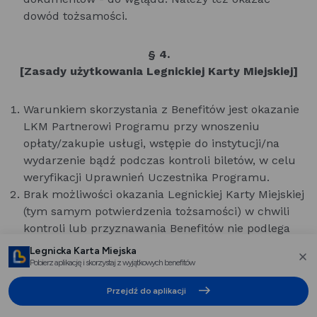
dowód tożsamości.
§ 4.
[Zasady użytkowania Legnickiej Karty Miejskiej]
Warunkiem skorzystania z Benefitów jest okazanie
LKM Partnerowi Programu przy wnoszeniu
opłaty/zakupie usługi, wstępie do instytucji/na
wydarzenie bądź podczas kontroli biletów, w celu
weryfikacji Uprawnień Uczestnika Programu.
Brak możliwości okazania Legnickiej Karty Miejskiej
(tym samym potwierdzenia tożsamości) w chwili
kontroli lub przyznawania Benefitów nie podlega
reklamacjom. chyba, że regulaminy szczegółowe
Legnicka Karta Miejska
usług Partnerów Programu stanowią inaczej.
Pobierz aplikację i skorzystaj z wyjątkowych benefitów
za
Użytkownik Karty może korzystać tylko z aktualnie
Przejdź do aplikacji
obowiązujących Benefitów wskazanych w wykazie
publikowanym na Portalu Programu lub