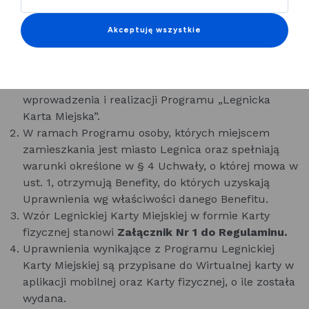
Akceptuję wszystkie
Regulamin określa warunki wydawania i
użytkowania Legnickiej Karty Miejskiej, o której
mowa w uchwale Rady Miejskiej Legnicy nr
VIII/78/24 z dnia 30 września 2024 r. w sprawie
wprowadzenia i realizacji Programu „Legnicka
Karta Miejska”.
W ramach Programu osoby, których miejscem
zamieszkania jest miasto Legnica oraz spełniają
warunki określone w § 4 Uchwały, o której mowa w
ust. 1, otrzymują Benefity, do których uzyskają
Uprawnienia wg właściwości danego Benefitu.
Wzór Legnickiej Karty Miejskiej w formie Karty
fizycznej stanowi
Załącznik Nr 1 do Regulaminu.
Uprawnienia wynikające z Programu Legnickiej
Karty Miejskiej są przypisane do Wirtualnej karty w
aplikacji mobilnej oraz Karty fizycznej, o ile została
wydana.