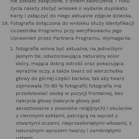
nie zostało załączone, z dniem skończenia 7 roku
życia należy złożyć wniosek o wydanie duplikatu
Karty i załączyć do niego aktualne zdjęcie dziecka.
Fotografia dołączona do wniosku służy identyfikacji
Uczestnika Programu przy weryfikowaniu jego
Uprawnień przez Partnera Programu. Wymagania:
fotografia winna być aktualna, na jednolitym
jasnym tle, odwzorowująca naturalny kolor
skóry, mająca dobrą ostrość oraz pokazująca
wyraźnie oczy, a także twarz od wierzchołka
głowy do górnej części barków, tak aby twarz
zajmowała 70-80 % fotografii; fotografia ma
przedstawiać osobę w pozycji frontalnej, bez
nakrycia głowy (nakrycie głowy jest
akceptowalne z powodów religijnych) i okularów
z ciemnymi szkłami, patrzącą na wprost z
otwartymi oczami, nieprzesłoniętymi włosami, z
naturalnym wyrazem twarzy i zamkniętymi
ustami.