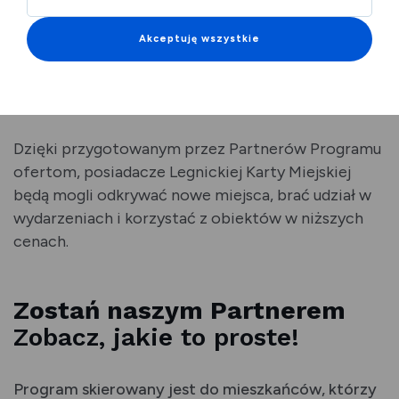
przedsiębiorców i instytucje w promowaniu ich
oferty. Uczestnicy będą mogli korzystać z usług w
Akceptuję wszystkie
takich obszarach jak kultura, sztuka, sport,
rekreacja, zdrowie i gastronomia – wszystko to w
ramach atrakcyjnych rabatów i zniżek.
Dzięki przygotowanym przez Partnerów Programu
ofertom, posiadacze Legnickiej Karty Miejskiej
będą mogli odkrywać nowe miejsca, brać udział w
wydarzeniach i korzystać z obiektów w niższych
cenach.
Zostań naszym Partnerem
Zobacz, jakie to proste!
Program skierowany jest do mieszkańców, którzy