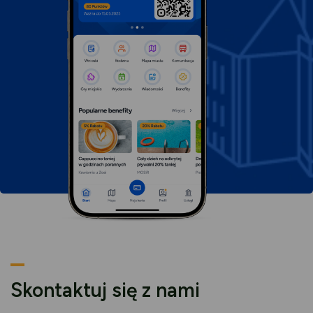
nowej
karcie
karcie
Skontaktuj się z nami