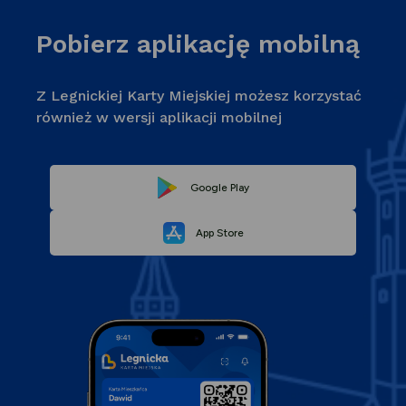
Pobierz aplikację mobilną
Z Legnickiej Karty Miejskiej możesz korzystać
również w wersji aplikacji mobilnej
Link
Google Play
Link
otwiera
App Store
otwiera
się
się
w
w
nowej