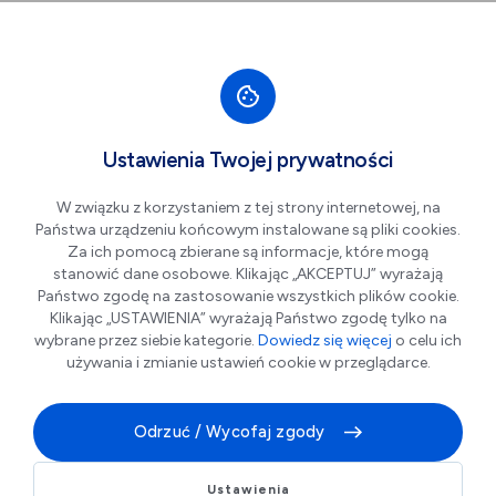
Przejdź do nawigacji strony
Przejdź do treści
Przejdź do stopki
większa czcionka
normalna czcionka
mniejsza czc
+A
A
A-
Men
Zostań Partnerem
Ustawienia Twojej prywatności
W związku z korzystaniem z tej strony internetowej, na
Państwa urządzeniu końcowym instalowane są pliki cookies.
System usług
Za ich pomocą zbierane są informacje, które mogą
dla Partnerów
stanowić dane osobowe. Klikając „AKCEPTUJ” wyrażają
Państwo zgodę na zastosowanie wszystkich plików cookie.
Legnickiej Karty Miejskiej
Klikając „USTAWIENIA” wyrażają Państwo zgodę tylko na
wybrane przez siebie kategorie.
Dowiedz się więcej
o celu ich
używania i zmianie ustawień cookie w przeglądarce.
Specjalne korzyści dla Legniczan!
Odrzuć / Wycofaj zgody
Program Legnicka Karta Miejska został stworzony
przez nasze Miasto, by wspierać lokalnych
Ustawienia