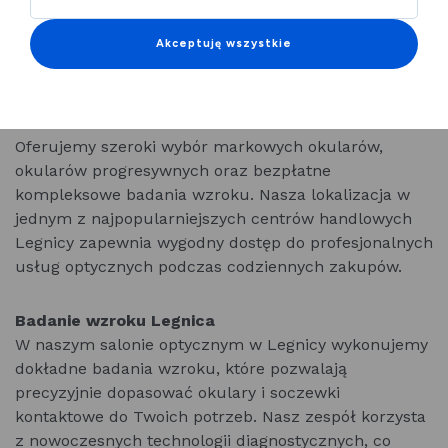
ul. Złotoryjska 14 Legnica
ul. Chojnowska 11 Legnica
Akceptuję wszystkie
ul. Chojnowska 41 Galeria Ferio
ul. Iwaszkiewicza 1 Kaufland
Oferujemy szeroki wybór markowych okularów,
okularów progresywnych oraz bezpłatne
kompleksowe badania wzroku. Nasza lokalizacja w
jednym z najpopularniejszych centrów handlowych
Legnicy zapewnia wygodny dostęp do profesjonalnych
usług optycznych podczas codziennych zakupów.
Badanie wzroku Legnica
W naszym salonie optycznym w Legnicy wykonujemy
dokładne badania wzroku, które pozwalają
precyzyjnie dopasować okulary i soczewki
kontaktowe do Twoich potrzeb. Nasz zespół korzysta
z nowoczesnych technologii diagnostycznych, co