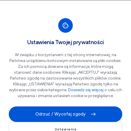
Przejdź do nawigacji strony
Przejdź do treści
Przejdź do stopki
większa czcionka
normalna czcionka
mniejsza czc
+A
A
A-
Men
PRACOWNIA OPTYCZNA
Ustawienia Twojej prywatności
W związku z korzystaniem z tej strony internetowej, na
Państwa urządzeniu końcowym instalowane są pliki cookies.
Za ich pomocą zbierane są informacje, które mogą
stanowić dane osobowe. Klikając „AKCEPTUJ” wyrażają
Państwo zgodę na zastosowanie wszystkich plików cookie.
Klikając „USTAWIENIA” wyrażają Państwo zgodę tylko na
wybrane przez siebie kategorie.
Dowiedz się więcej
o celu ich
używania i zmianie ustawień cookie w przeglądarce.
Optyk Legnica
Odrzuć / Wycofaj zgody
Zapraszamy do naszego salonu optycznego w
Legnicy przy:
Ustawienia