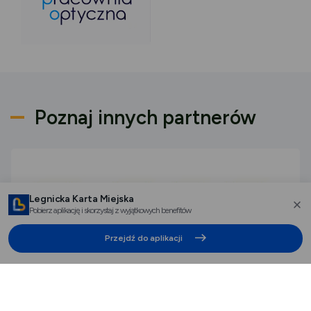
Poznaj innych partnerów
Legnicka Karta Miejska
Pobierz aplikację i skorzystaj z wyjątkowych benefitów
za
Przejdź do aplikacji