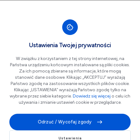
Przejdź do nawigacji strony
Przejdź do treści
Przejdź do stopki
większa czcionka
normalna czcionka
mniejsza czc
+A
A
A-
Men
20%
Ustawienia Twojej prywatności
Centrum Witelona: Bilet
W związku z korzystaniem z tej strony internetowej, na
Ulgowy z LKM
Państwa urządzeniu końcowym instalowane są pliki cookies.
Za ich pomocą zbierane są informacje, które mogą
stanowić dane osobowe. Klikając „AKCEPTUJ” wyrażają
Państwo zgodę na zastosowanie wszystkich plików cookie.
Klikając „USTAWIENIA” wyrażają Państwo zgodę tylko na
wybrane przez siebie kategorie.
Dowiedz się więcej
o celu ich
używania i zmianie ustawień cookie w przeglądarce.
Odrzuć / Wycofaj zgody
Bilet ulgowy* z rabatem za okazaniem imiennej
Ustawienia