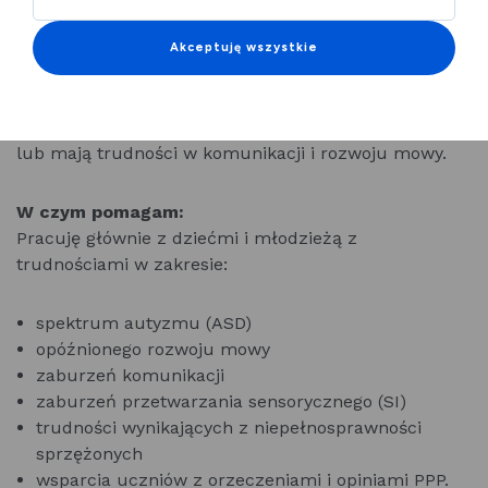
Pracuję z dziećmi w wieku przedszkolnym oraz
wczesnoszkolnym (klasy 1–3), a także z dziećmi ze
Akceptuję wszystkie
spektrum autyzmu (ASD) oraz z trudnościami w
przetwarzaniu sensorycznym (SI).
Pomagam dzieciom, które nie mówią, mówią mało
lub mają trudności w komunikacji i rozwoju mowy.
W czym pomagam:
Pracuję głównie z dziećmi i młodzieżą z
trudnościami w zakresie:
spektrum autyzmu (ASD)
opóźnionego rozwoju mowy
zaburzeń komunikacji
zaburzeń przetwarzania sensorycznego (SI)
trudności wynikających z niepełnosprawności
sprzężonych
wsparcia uczniów z orzeczeniami i opiniami PPP.