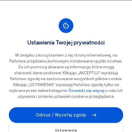
Przejdź do nawigacji strony
Przejdź do treści
Przejdź do stopki
większa czcionka
normalna czcionka
mniejsza czc
+A
A
A-
Men
SENS Pracownia Terapii i
Ustawienia Twojej prywatności
Rozwoju Dziecka
W związku z korzystaniem z tej strony internetowej, na
Państwa urządzeniu końcowym instalowane są pliki cookies.
Za ich pomocą zbierane są informacje, które mogą
stanowić dane osobowe. Klikając „AKCEPTUJ” wyrażają
Państwo zgodę na zastosowanie wszystkich plików cookie.
Klikając „USTAWIENIA” wyrażają Państwo zgodę tylko na
wybrane przez siebie kategorie.
Dowiedz się więcej
o celu ich
używania i zmianie ustawień cookie w przeglądarce.
Odrzuć / Wycofaj zgody
Pracownia Terapii i Rozwoju Dziecka SENS w Legnicy
oferuje diagnozę i terapię neurologopedyczną oraz
logopedyczną dzieci.
Ustawienia