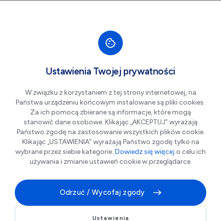
Przejdź do nawigacji strony
Przejdź do treści
Przejdź do stopki
większa czcionka
normalna czcionka
mniejsza czc
+A
A
A-
Men
ROWEROWNIA
Ustawienia Twojej prywatności
W związku z korzystaniem z tej strony internetowej, na
Państwa urządzeniu końcowym instalowane są pliki cookies.
Za ich pomocą zbierane są informacje, które mogą
stanowić dane osobowe. Klikając „AKCEPTUJ” wyrażają
Państwo zgodę na zastosowanie wszystkich plików cookie.
Klikając „USTAWIENIA” wyrażają Państwo zgodę tylko na
wybrane przez siebie kategorie.
Dowiedz się więcej
o celu ich
używania i zmianie ustawień cookie w przeglądarce.
Serwis Specjalistyczny i naprawa rowerów miejskich i
Odrzuć / Wycofaj zgody
holenderskich (piasty wielobiegowe, hamulce
rolkowe, pełne osłony).
Odbiór i Dostawa (Door-to-Door): Transport roweru od
Ustawienia