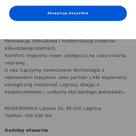
i do klienta (Legnica i okolice) po przedpłacie online.
Zabezpieczanie: Oklejanie lakieru folią ochronną
Akceptuję wszystkie
(punktowo lub całościowo).
Personalizacja: Znakowanie, projektowanie
akcesoriów i elementów ozdobnych.
Renowacja: Odbudowa i modernizacja rowerów
kilkudziesięcioletnich.
Komfort: Wygodny rower zastępczy na czas trwania
naprawy.
O nas: Łączymy nowoczesne technologie z
ratowaniem klasyków. Jako partner LKM wspieramy
ekologiczną mobilność Legnicy, dbając o
bezpieczeństwo i unikalny styl każdego jednośladu.
ROWEROWNIA Lipowa 20, 59-220 Legnica
Telefon: 455 529 164
Godziny otwarcia