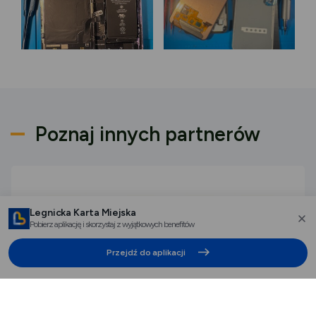
Poznaj innych partnerów
Legnicka Karta Miejska
Pobierz aplikację i skorzystaj z wyjątkowych benefitów
za
Przejdź do aplikacji