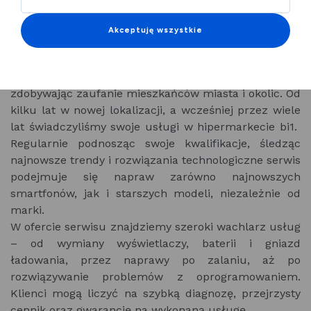
urządzenie zawiedzie, warto oddać je w ręce
specjalistów. Serwis telefonów z wieloletnim
Akceptuję wszystkie
doświadczeniem w Legnicy to miejsce, gdzie pasja
spotyka się z profesjonalizmem.
Firma działa na rynku od prawie dwóch dekad,
zdobywając zaufanie mieszkańców miasta i okolic. Od
kilku lat w nowej lokalizacji, a wcześniej przez wiele
lat świadczyliśmy swoje usługi w hipermarkecie bi1.
Regularnie podnosząc swoje kwalifikacje, śledząc
najnowsze trendy i rozwiązania technologiczne serwis
podejmuje się napraw zarówno najnowszych
smartfonów, jak i starszych modeli, niezależnie od
marki.
W ofercie serwisu znajdziemy szeroki wachlarz usług
– od wymiany wyświetlaczy, baterii i gniazd
ładowania, przez naprawy po zalaniu, aż po
rozwiązywanie problemów z oprogramowaniem.
Klienci mogą liczyć na szybką diagnozę, przejrzysty
cennik oraz gwarancję na wykonaną usługę.