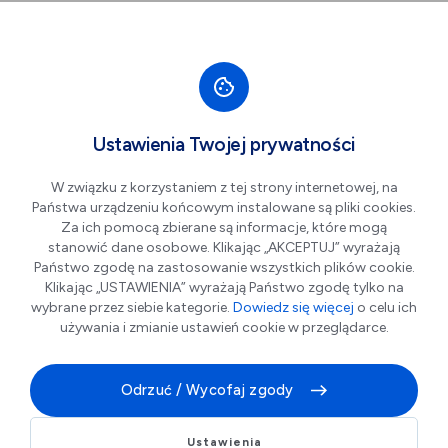
Przejdź do nawigacji strony
Przejdź do treści
Przejdź do stopki
większa czcionka
normalna czcionka
mniejsza czc
+A
A
A-
Men
Serwis Chojnowska 23
Ustawienia Twojej prywatności
W związku z korzystaniem z tej strony internetowej, na
Państwa urządzeniu końcowym instalowane są pliki cookies.
Za ich pomocą zbierane są informacje, które mogą
stanowić dane osobowe. Klikając „AKCEPTUJ” wyrażają
Państwo zgodę na zastosowanie wszystkich plików cookie.
Klikając „USTAWIENIA” wyrażają Państwo zgodę tylko na
wybrane przez siebie kategorie.
Dowiedz się więcej
o celu ich
używania i zmianie ustawień cookie w przeglądarce.
Serwis telefonów z tradycją – Twoje urządzenie w
Odrzuć / Wycofaj zgody
dobrych rękach
W dobie wszechobecnej technologii trudno wyobrazić
sobie życie bez sprawnego telefonu. Gdy jednak
Ustawienia