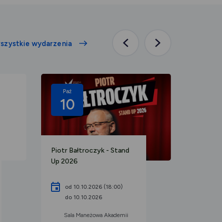
szystkie wydarzenia
Poprzednia
Następna
aktualność
aktualność
Paź
Paź
10
06
Piotr Bałtroczyk - Stand
XV Legn
Up 2026
VII Legn
od 10.10.2026 (18:00)
od 0
do 10.10.2026
do 0
Sala Maneżowa Akademii