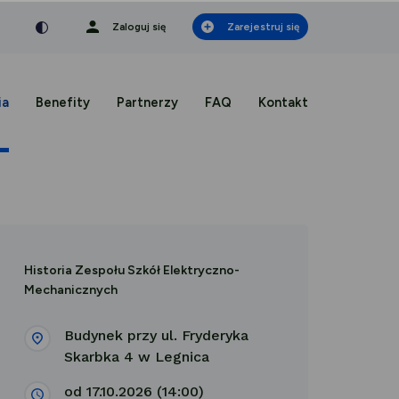
nka
a czcionka
mniejsza czcionka
Zaloguj się
Zarejestruj się
ia
Benefity
Partnerzy
FAQ
Kontakt
Historia Zespołu Szkół Elektryczno-
Mechanicznych
Budynek przy ul. Fryderyka
Skarbka 4 w Legnica
od 17.10.2026 (14:00)