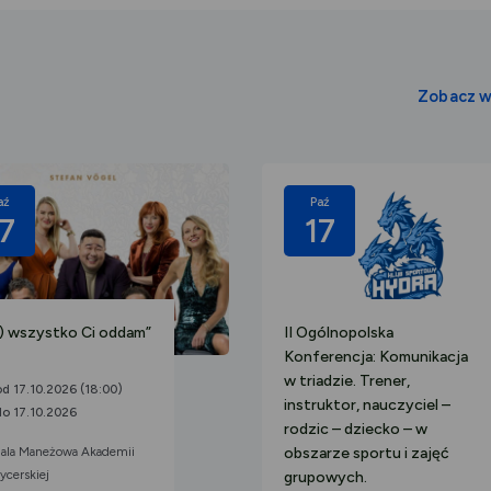
Zobacz w
aź
Paź
7
17
e) wszystko Ci oddam”
II Ogólnopolska
Konferencja: Komunikacja
w triadzie. Trener,
od 17.10.2026 (18:00)
instruktor, nauczyciel –
do 17.10.2026
rodzic – dziecko – w
ala Maneżowa Akademii
obszarze sportu i zajęć
ycerskiej
grupowych.