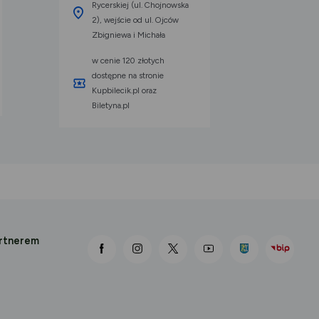
Rycerskiej (ul. Chojnowska
2), wejście od ul. Ojców
Zbigniewa i Michała
w cenie 120 złotych
dostępne na stronie
Kupbilecik.pl oraz
Biletyna.pl
artnerem
link otwiera się nowej karcie
link otwiera się nowej karcie
link otwiera się nowej karcie
link otwiera się nowej k