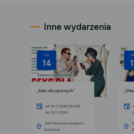
Inne wydarzenia
Lis
P
14
1
„Seks dla opornych”
„(Ni
od 14.11.2026 (18:00)
do 14.11.2026
Sala Maneżowa Akademii
S
Rycerskiej
R