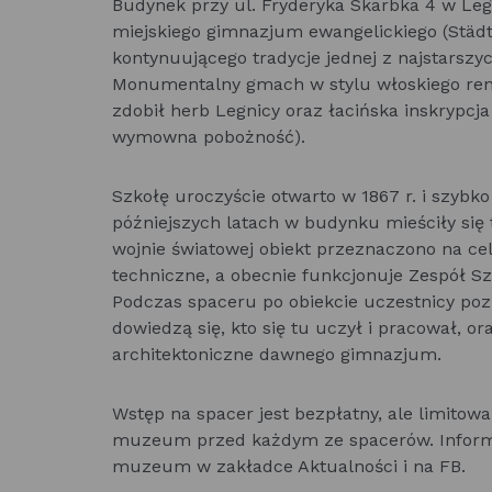
Budynek przy ul. Fryderyka Skarbka 4 w Leg
miejskiego gimnazjum ewangelickiego (Städ
kontynuującego tradycje jednej z najstarszy
Monumentalny gmach w stylu włoskiego rene
zdobił herb Legnicy oraz łacińska inskrypcja 
wymowna pobożność).
Szkołę uroczyście otwarto w 1867 r. i szybko
późniejszych latach w budynku mieściły się t
wojnie światowej obiekt przeznaczono na cele
techniczne, a obecnie funkcjonuje Zespół S
Podczas spaceru po obiekcie uczestnicy pozna
dowiedzą się, kto się tu uczył i pracował, 
architektoniczne dawnego gimnazjum.
Wstęp na spacer jest bezpłatny, ale limitow
muzeum przed każdym ze spacerów. Informa
muzeum w zakładce Aktualności i na FB.