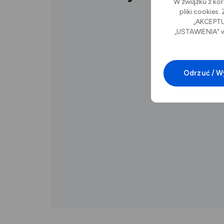
W związku z kor
pliki cookies
„AKCEPTUJ
„USTAWIENIA” w
Odrzuć / W