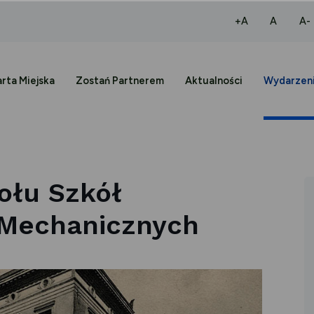
większa czcio
normaln
+A
A
A-
rta Miejska
Zostań Partnerem
Aktualności
Wydarzen
połu Szkół
-Mechanicznych