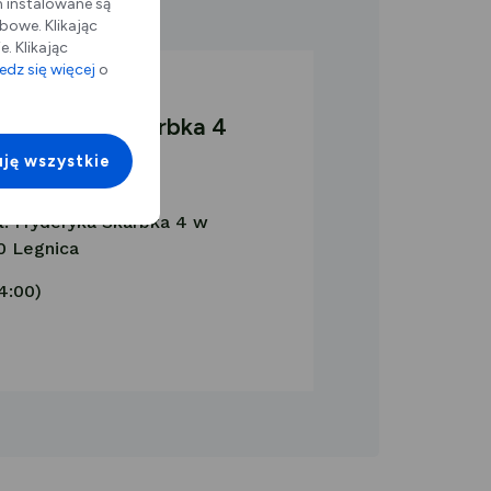
m instalowane są
bowe. Klikając
. Klikając
dz się więcej
o
. Fryderyka Skarbka 4
ję wszystkie
l. Fryderyka Skarbka 4 w
0 Legnica
14:00)