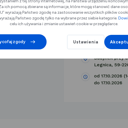
zystaniem z tej strony internetowej, na Państwa urządzeniu końcowy
. Za ich pomocą zbierane są informacje, które mogą stanowić dane oso
” wyrażają Państwo zgodę na zastosowanie wszystkich plików cookie
yrażają Państwo zgodę tylko na wybrane przez siebie kategorie.
Dowie
celu ich używania i zmianie ustawień cookie w przeglądarce.
Budynek przy ul
w Legnica
ycofaj zgody
Ustawienia
Akceptu
Budynek przy u
Legnica, 59-22
od 17.10.2026 (
do 17.10.2026