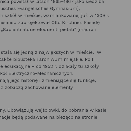
nica powstał w latach 1865–1867 jako siedziba
tlisches Evangelisches Gymnasium),
ch szkół w mieście, wzmiankowanej już w 1309 r.
sansu zaprojektował Otto Kirchner. Fasadę
„Sapienti atque eloquenti pietati” (mądra i
 stała się jedną z największych w mieście. W
akże biblioteka i archiwum miejskie. Po II
 edukacyjne – od 1952 r. działały tu szkoły
zkół Elektryczno-Mechanicznych.
ją jego historię i zmieniające się funkcje,
oraz zobaczą zachowane elementy
any. Obowiązują wejściówki, do pobrania w kasie
cje będą podawane na bieżąco na stronie