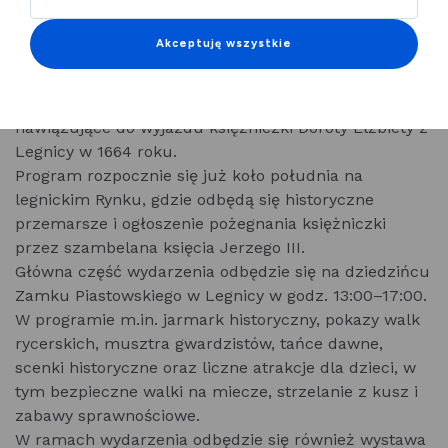
Pożegnanie Doroty Elżbiety– historyczne wydarzenie
Akceptuję wszystkie
na Zamku Piastowskim
14 czerwca 2026 odbędzie się plenerowe wydarzenie
historyczne „Pożegnanie Doroty Elżbiety”,
nawiązujące do wyjazdu księżniczki Doroty Elżbiety z
Legnicy w 1664 roku.
Program rozpocznie się już koło południa na
legnickim Rynku, gdzie odbędą się historyczne
przemarsze i ogłoszenie pożegnania księżniczki
przez szambelana księcia Jerzego III.
Główna część wydarzenia odbędzie się na dziedzińcu
Zamku Piastowskiego w Legnicy w godz. 13:00–17:00.
W programie m.in. jarmark historyczny, pokazy walk
rycerskich, musztra gwardzistów, tańce dawne,
scenki historyczne oraz liczne atrakcje dla dzieci, w
tym bezpieczne walki na miecze, strzelanie z kusz i
zabawy sprawnościowe.
W ramach wydarzenia odbędzie się również wystawa