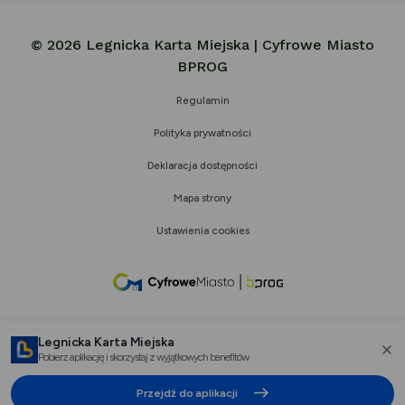
© 2026 Legnicka Karta Miejska | Cyfrowe Miasto
BPROG
Regulamin
Polityka prywatności
Deklaracja dostępności
Mapa strony
Ustawienia cookies
link
otwiera
się
Legnicka Karta Miejska
w
Pobierz aplikację i skorzystaj z wyjątkowych benefitów
za
nowej
Przejdź do aplikacji
karcie