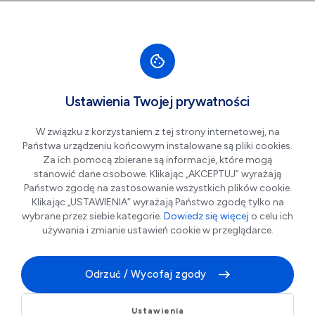
Przejdź do nawigacji strony
Przejdź do treści
Przejdź do stopki
większa czcionka
normalna czcionka
mniejsza czc
+A
A
A-
Men
Pożegnanie Doroty
Cze
Ustawienia Twojej prywatności
14
Elżbiety
W związku z korzystaniem z tej strony internetowej, na
Państwa urządzeniu końcowym instalowane są pliki cookies.
Za ich pomocą zbierane są informacje, które mogą
stanowić dane osobowe. Klikając „AKCEPTUJ” wyrażają
Państwo zgodę na zastosowanie wszystkich plików cookie.
Klikając „USTAWIENIA” wyrażają Państwo zgodę tylko na
wybrane przez siebie kategorie.
Dowiedz się więcej
o celu ich
używania i zmianie ustawień cookie w przeglądarce.
Odrzuć / Wycofaj zgody
Pożegnanie Doroty Elżbiety– historyczne wydarzenie
na Zamku Piastowskim
Ustawienia