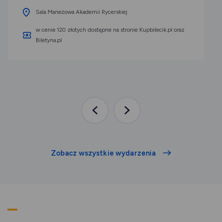
Sala Maneżowa Akademii Rycerskiej
w cenie 120 złotych dostępne na stronie Kupbilecik.pl oraz
Biletyna.pl
Poprzednia
Następna
aktualność
aktualność
Zobacz wszystkie wydarzenia