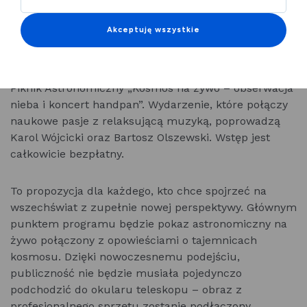
Piknik Astronomiczny
Akceptuję wszystkie
Mieszkańcy Legnicy i okolic mogą szykować się na
kosmiczny wieczór pod gwiazdami. Już 10 lipca na
terenach zielonych Centrum Witelona odbędzie się
Piknik Astronomiczny „Kosmos na żywo – obserwacja
nieba i koncert handpan”. Wydarzenie, które połączy
naukowe pasje z relaksującą muzyką, poprowadzą
Karol Wójcicki oraz Bartosz Olszewski. Wstęp jest
całkowicie bezpłatny.
To propozycja dla każdego, kto chce spojrzeć na
wszechświat z zupełnie nowej perspektywy. Głównym
punktem programu będzie pokaz astronomiczny na
żywo połączony z opowieściami o tajemnicach
kosmosu. Dzięki nowoczesnemu podejściu,
publiczność nie będzie musiała pojedynczo
podchodzić do okularu teleskopu – obraz z
profesjonalnego sprzętu zostanie podłączony