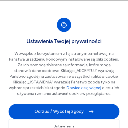
Przejdź do nawigacji strony
Przejdź do treści
Przejdź do stopki
większa czcionka
normalna czcionka
mniejsza czc
+A
A
A-
Men
Przed nami Piknik
Lip
Ustawienia Twojej prywatności
10
Astronomiczny w
W związku z korzystaniem z tej strony internetowej, na
Centrum Witelona
Państwa urządzeniu końcowym instalowane są pliki cookies.
Za ich pomocą zbierane są informacje, które mogą
stanowić dane osobowe. Klikając „AKCEPTUJ” wyrażają
Państwo zgodę na zastosowanie wszystkich plików cookie.
Klikając „USTAWIENIA” wyrażają Państwo zgodę tylko na
wybrane przez siebie kategorie.
Dowiedz się więcej
o celu ich
używania i zmianie ustawień cookie w przeglądarce.
Odrzuć / Wycofaj zgody
Kosmiczna noc w Centrum Witelona. Przed nami
Ustawienia