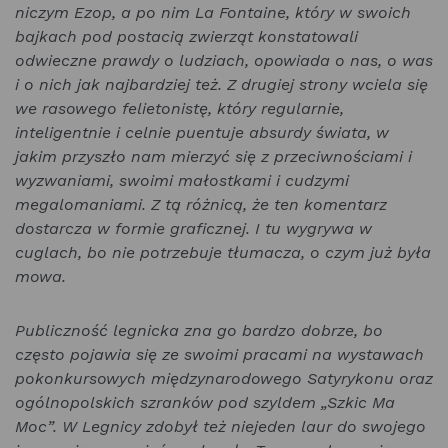
niczym Ezop, a po nim La Fontaine, który w swoich
bajkach pod postacią zwierząt konstatowali
odwieczne prawdy o ludziach, opowiada o nas, o was
i o nich jak najbardziej też. Z drugiej strony wciela się
we rasowego felietonistę, który regularnie,
inteligentnie i celnie puentuje absurdy świata, w
jakim przyszło nam mierzyć się z przeciwnościami i
wyzwaniami, swoimi małostkami i cudzymi
megalomaniami. Z tą różnicą, że ten komentarz
dostarcza w formie graficznej. I tu wygrywa w
cuglach, bo nie potrzebuje tłumacza, o czym już była
mowa.
Publiczność legnicka zna go bardzo dobrze, bo
często pojawia się ze swoimi pracami na wystawach
pokonkursowych międzynarodowego Satyrykonu oraz
ogólnopolskich szranków pod szyldem „Szkic Ma
Moc”. W Legnicy zdobył też niejeden laur do swojego