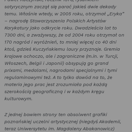
satyrycznym zaczął się parać jakieś dwie dekady
temu. Właśnie wtedy, w 2005 roku, otrzymał „Eryka”
– nagrodę Stowarzyszenia Polskich Artystów
Karykatury jako odkrycie roku. Dwadzieścia lat to
7300 dni, a zważywszy, że od 2004 roku otrzymał on
170 nagród i wyróżnień, to mniej więcej co 40 dni
ktoś, gdzieś Kuczyńskiemu laury przyznaje. Gremia
krajowe ochoczo, ale i zagraniczne (m.in. w Turcji,
Włoszech, Belgii i Japonii) obsypują go grand
prixami, medalami, nagrodami specjalnymi i tymi
regulaminowymi też. A to tylko dowód na to, że
materia jego prac jest zrozumiała pod każdą
szerokością geograficzną i w każdym kręgu
kulturowym.
Z jednej bowiem strony ten absolwent grafiki
poznańskiej uczelni artystycznej (niegdyś Akademii,
teraz Uniwersytetu im. Magdaleny Abakanowicz)