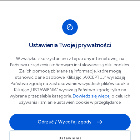
Przejdź do nawigacji strony
Przejdź do treści
Przejdź do stopki
większa czcionka
normalna czcionka
mniejsza czc
+A
A
A-
Men
Wystawa Pawła
Sie
Ustawienia Twojej prywatności
04
Kuczyńskiego „myszy,
W związku z korzystaniem z tej strony internetowej, na
koty i ludzie”
Państwa urządzeniu końcowym instalowane są pliki cookies.
Za ich pomocą zbierane są informacje, które mogą
stanowić dane osobowe. Klikając „AKCEPTUJ” wyrażają
Państwo zgodę na zastosowanie wszystkich plików cookie.
Klikając „USTAWIENIA” wyrażają Państwo zgodę tylko na
wybrane przez siebie kategorie.
Dowiedz się więcej
o celu ich
używania i zmianie ustawień cookie w przeglądarce.
Odrzuć / Wycofaj zgody
Wystawa Pawła Kuczyńskiego „myszy, koty i ludzie”
Ustawienia