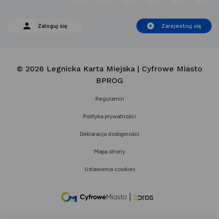
Zaloguj się
Zarejestruj się
© 2026 Legnicka Karta Miejska | Cyfrowe Miasto
BPROG
Regulamin
Polityka prywatności
Deklaracja dostępności
Mapa strony
Ustawienia cookies
link
otwiera