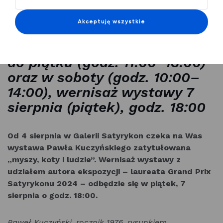
KIEDY: 4 sierpnia – 31
Akceptuję wszystkie
października 2026, Galeria
Satyrykon czynna od wtorku
do piątku (godz. 11:00–18:00)
oraz w soboty (godz. 10:00–
14:00), wernisaż wystawy 7
sierpnia (piątek), godz. 18:00
Od 4 sierpnia w Galerii Satyrykon czeka na Was
wystawa Pawła Kuczyńskiego zatytułowana
„myszy, koty i ludzie”. Wernisaż wystawy z
udziałem autora ekspozycji – laureata Grand Prix
Satyrykonu 2024 – odbędzie się w piątek, 7
sierpnia o godz. 18:00.
Paweł Kuczyński, rocznik 1976, rysunkiem