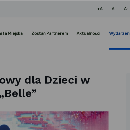
większa czcio
normaln
+A
A
A-
rta Miejska
Zostań Partnerem
Aktualności
Wydarzen
owy dla Dzieci w
 „Belle”