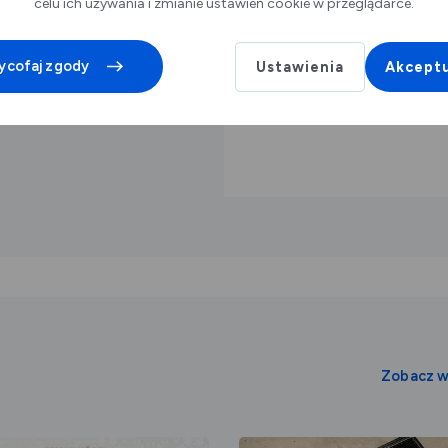
celu ich używania i zmianie ustawień cookie w przeglądarce.
Kino Piast (ul.
ycofaj zgody
Ustawienia
Akceptu
od 09.08.2026 
do 09.08.2026
Zobacz w