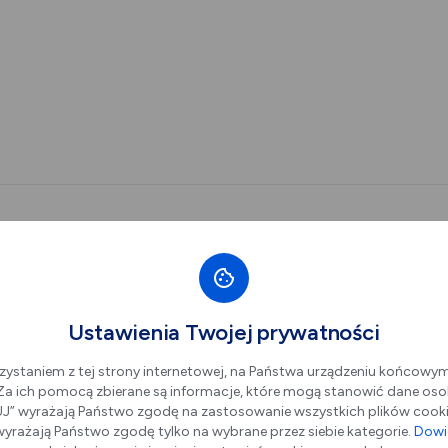
Ustawienia Twojej prywatności
zystaniem z tej strony internetowej, na Państwa urządzeniu końcowy
. Za ich pomocą zbierane są informacje, które mogą stanowić dane oso
” wyrażają Państwo zgodę na zastosowanie wszystkich plików cookie
Kino Piast (ul. B
yrażają Państwo zgodę tylko na wybrane przez siebie kategorie.
Dowie