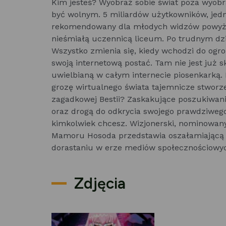
Kim jesteś? Wyobraź sobie świat poza wyob
być wolnym. 5 miliardów użytkowników, jedn
rekomendowany dla młodych widzów powyżej 
nieśmiałą uczennicą liceum. Po trudnym dzi
Wszystko zmienia się, kiedy wchodzi do ogro
swoją internetową postać. Tam nie jest już s
uwielbianą w całym internecie piosenkarką.
grozę wirtualnego świata tajemnicze stworze
zagadkowej Bestii? Zaskakujące poszukiwani
oraz drogą do odkrycia swojego prawdziwego
kimkolwiek chcesz. Wizjonerski, nominowany 
Mamoru Hosoda przedstawia oszałamiającą w
dorastaniu w erze mediów społecznościowych
Zdjęcia