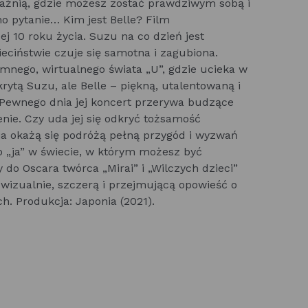
raźnią, gdzie możesz zostać prawdziwym sobą i
o pytanie… Kim jest Belle? Film
10 roku życia. Suzu na co dzień jest
eciństwie czuje się samotna i zagubiona.
mnego, wirtualnego świata „U”, gdzie ucieka w
krytą Suzu, ale Belle – piękną, utalentowaną i
 Pewnego dnia jej koncert przerywa budzące
nie. Czy uda jej się odkryć tożsamość
a okażą się podróżą pełną przygód i wyzwań
 „ja” w świecie, w którym możesz być
do Oscara twórca „Mirai” i „Wilczych dzieci”
izualnie, szczerą i przejmującą opowieść o
. Produkcja: Japonia (2021).