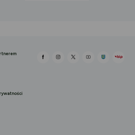
artnerem
link otwiera się nowej karcie
link otwiera się nowej karcie
link otwiera się nowej karcie
link otwiera się nowej k
prywatności