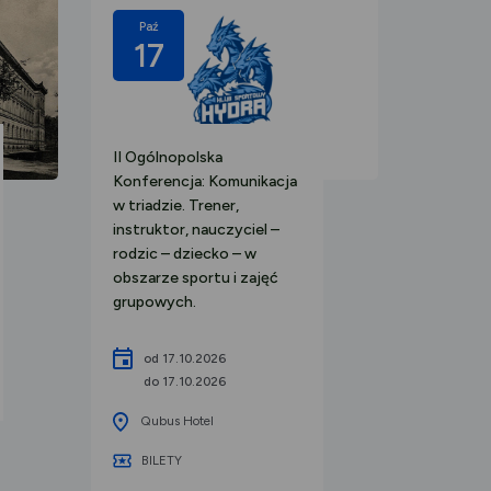
Paź
Paź
17
10
II Ogólnopolska
Piotr Ba
Konferencja: Komunikacja
Up 202
w triadzie. Trener,
instruktor, nauczyciel –
od 1
rodzic – dziecko – w
do 1
obszarze sportu i zajęć
grupowych.
Sala
Rycer
2), w
od 17.10.2026
Zbig
do 17.10.2026
w cen
Qubus Hotel
dostę
Kupbi
BILETY
Bilet