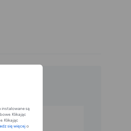
m instalowane są
bowe. Klikając
. Klikając
iskupia 5)
dz się więcej
o