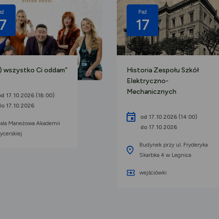
aź
Paź
7
17
e) wszystko Ci oddam”
Historia Zespołu Szkół
Elektryczno-
Mechanicznych
od 17.10.2026 (18:00)
do 17.10.2026
od 17.10.2026 (14:00)
ala Maneżowa Akademii
do 17.10.2026
ycerskiej
Budynek przy ul. Fryderyka
Skarbka 4 w Legnica
wejściówki