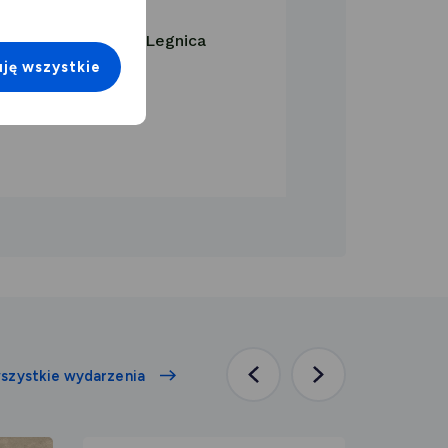
 Biskupia 5), 59-220 Legnica
ję wszystkie
(12:00)
szystkie wydarzenia
Poprzednia
Następna
aktualność
aktualność