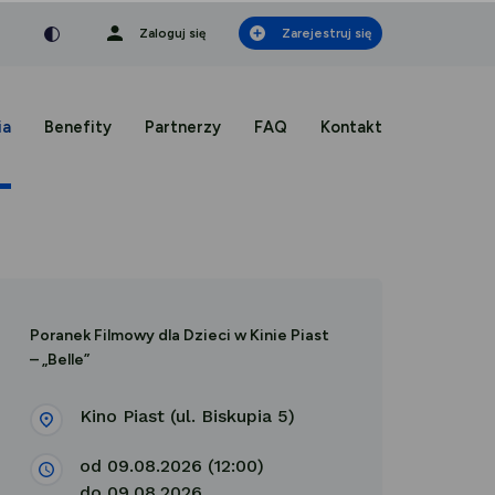
nka
a czcionka
mniejsza czcionka
Zaloguj się
Zarejestruj się
ia
Benefity
Partnerzy
FAQ
Kontakt
Poranek Filmowy dla Dzieci w Kinie Piast
– „Belle”
Kino Piast (ul. Biskupia 5)
od 09.08.2026 (12:00)
do 09.08.2026