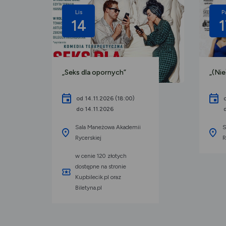
Lis
P
14
1
„Seks dla opornych”
„(Ni
od 14.11.2026 (18:00)
do 14.11.2026
Sala Maneżowa Akademii
S
Rycerskiej
R
w cenie 120 złotych
dostępne na stronie
Kupbilecik.pl oraz
Biletyna.pl